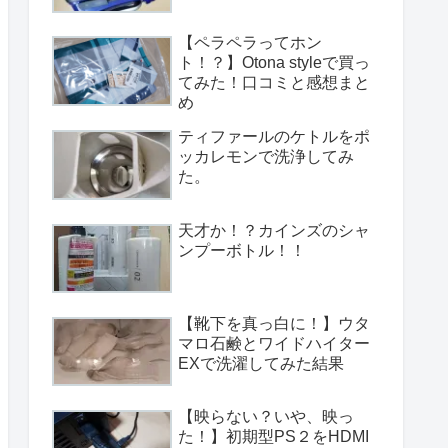
【ペラペラってホン
ト！？】Otona styleで買っ
てみた！口コミと感想まと
め
ティファールのケトルをポ
ッカレモンで洗浄してみ
た。
天才か！？カインズのシャ
ンプーボトル！！
【靴下を真っ白に！】ウタ
マロ石鹸とワイドハイター
EXで洗濯してみた結果
【映らない？いや、映っ
た！】初期型PS２をHDMI