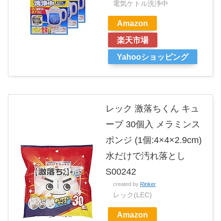
電気ケトル洗浄中
Amazon
楽天市場
Yahooショッピング
レック 激落ちくん キュ
ーブ 30個入 メラミンス
ポンジ (1個:4×4×2.9cm)
水だけで汚れ落とし
S00242
created by
Rinker
レック(LEC)
Amazon