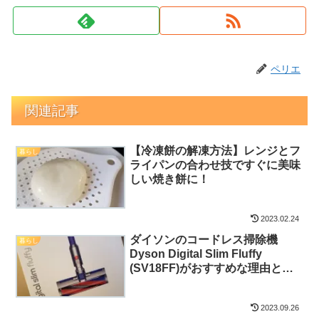
ペリエ
関連記事
【冷凍餅の解凍方法】レンジとフ
暮らし
ライパンの合わせ技ですぐに美味
しい焼き餅に！
2023.02.24
ダイソンのコードレス掃除機
暮らし
Dyson Digital Slim Fluffy
(SV18FF)がおすすめな理由と使
ってみての正直な感想
2023.09.26