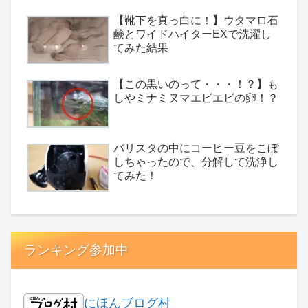
【靴下を真っ白に！】ウタマロ石
鹸とワイドハイターEXで洗濯し
てみた結果
【この黒いのって・・・！？】も
しやミナミヌマエビエビの卵！？
バリスタの中にコーヒー豆をこぼ
しちゃったので、分解して洗浄し
てみた！
ランキング参加中
にほんブログ村