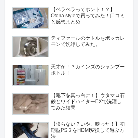
【ペラペラってホント！？】
Otona styleで買ってみた！口コミ
と感想まとめ
ティファールのケトルをポッカレ
モンで洗浄してみた。
天才か！？カインズのシャンプー
ボトル！！
【靴下を真っ白に！】ウタマロ石
鹸とワイドハイターEXで洗濯し
てみた結果
【映らない？いや、映った！】初
期型PS２をHDMI変換して遊ぶ方
法