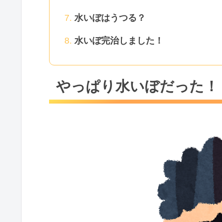
水いぼはうつる？
水いぼ完治しました！
やっぱり水いぼだった！