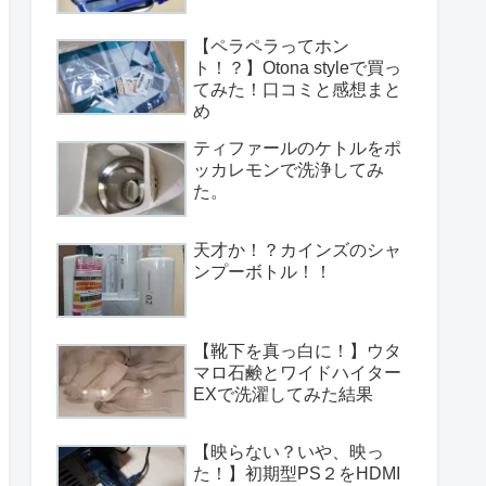
【ペラペラってホン
ト！？】Otona styleで買っ
てみた！口コミと感想まと
め
ティファールのケトルをポ
ッカレモンで洗浄してみ
た。
天才か！？カインズのシャ
ンプーボトル！！
【靴下を真っ白に！】ウタ
マロ石鹸とワイドハイター
EXで洗濯してみた結果
【映らない？いや、映っ
た！】初期型PS２をHDMI