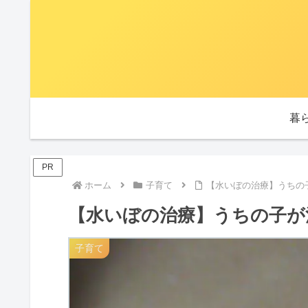
暮
PR
ホーム
子育て
【水いぼの治療】うちの
【水いぼの治療】うちの子が
子育て