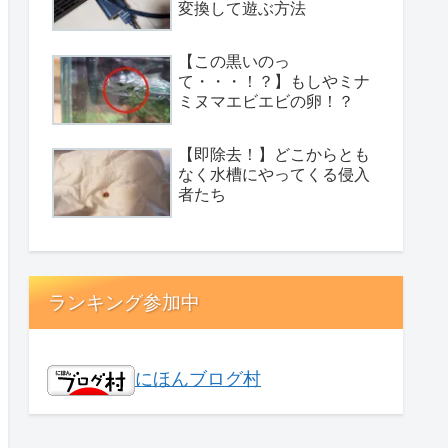
変換して遊ぶ方法
【この黒いのっ
て・・・！？】もしやミナ
ミヌマエビエビの卵！？
【即除去！】どこからとも
なく水槽にやってくる侵入
者たち
ランキング参加中
にほんブログ村