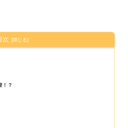
目次
療！？