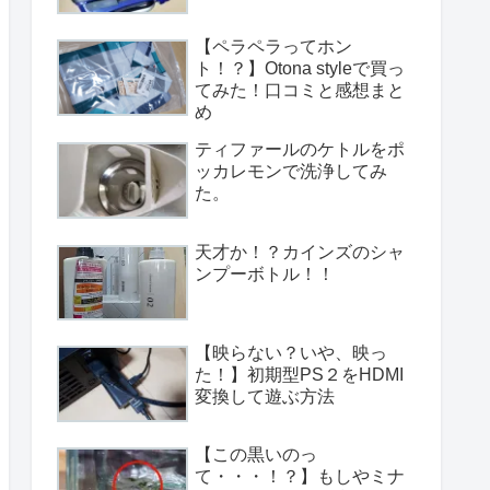
【ペラペラってホン
ト！？】Otona styleで買っ
てみた！口コミと感想まと
め
ティファールのケトルをポ
ッカレモンで洗浄してみ
た。
天才か！？カインズのシャ
ンプーボトル！！
【映らない？いや、映っ
た！】初期型PS２をHDMI
変換して遊ぶ方法
【この黒いのっ
て・・・！？】もしやミナ