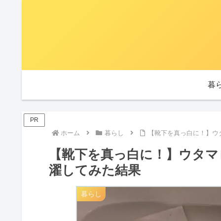
暮
PR
ホーム
暮らし
【靴下を真っ白に！】ウ
【靴下を真っ白に！】ウタマ
濯してみた結果
暮らし