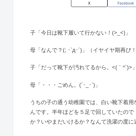
X
Facebook
子「今日は靴下履いて行かない！(>_<)」
母「なんで？(; ･`д･´)」（イヤイヤ期再び
子「だって靴下が汚れてるから。<(｀^´)>
母「・・・ごめん。(´･_･`)」
うちの子の通う幼稚園では、白い靴下着用
んです。半年ほどを５足で回していたので
か？いやまだいけるか？なんて洗濯の度に