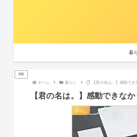
暮
PR
ホーム
暮らし
【君の名は。】感動でき
【君の名は。】感動できなか
暮らし