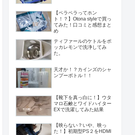
【ペラペラってホン
ト！？】Otona styleで買っ
てみた！口コミと感想まと
め
ティファールのケトルをポ
ッカレモンで洗浄してみ
た。
天才か！？カインズのシャ
ンプーボトル！！
【靴下を真っ白に！】ウタ
マロ石鹸とワイドハイター
EXで洗濯してみた結果
【映らない？いや、映っ
た！】初期型PS２をHDMI