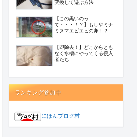
変換して遊ぶ方法
【この黒いのっ
て・・・！？】もしやミナ
ミヌマエビエビの卵！？
【即除去！】どこからとも
なく水槽にやってくる侵入
者たち
ランキング参加中
にほんブログ村