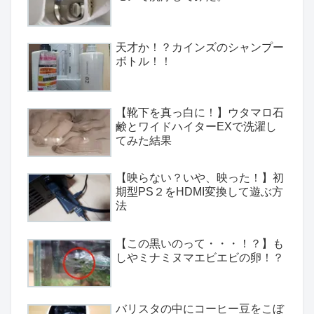
天才か！？カインズのシャンプー
ボトル！！
【靴下を真っ白に！】ウタマロ石
鹸とワイドハイターEXで洗濯し
てみた結果
【映らない？いや、映った！】初
期型PS２をHDMI変換して遊ぶ方
法
【この黒いのって・・・！？】も
しやミナミヌマエビエビの卵！？
バリスタの中にコーヒー豆をこぼ