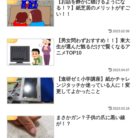
【お話を静かに聴けるようにな
子育て
る！？】紙芝居のメリットがすご
い！！
2023.02.09
【男女問わずおすすめ！！】東大
子育て
生が選んだ観るだけで賢くなるア
ニメTOP10
2023.04.07
【進研ゼミ小学講座】紙かチャレ
子育て
ンジタッチか迷っている人に！変
更してよかったこと
2023.03.18
まさかガン？子供の爪に黒い線
子育て
が！？