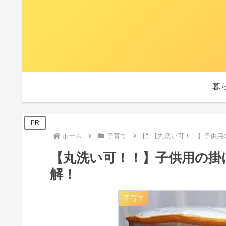
暮
PR
ホーム
子育て
【丸洗い可！！】子供用
【丸洗い可！！】子供用の掛
解！
子育て