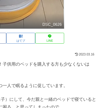
DSC_0626
はてブ
LINE
2023.03.16
！子供用のベッドを購入する方も少なくないは
つ一人で眠るように促しています。
男子）にして、今だ親と一緒のベッドで寝ていると
に困る…と思ってしまったので。