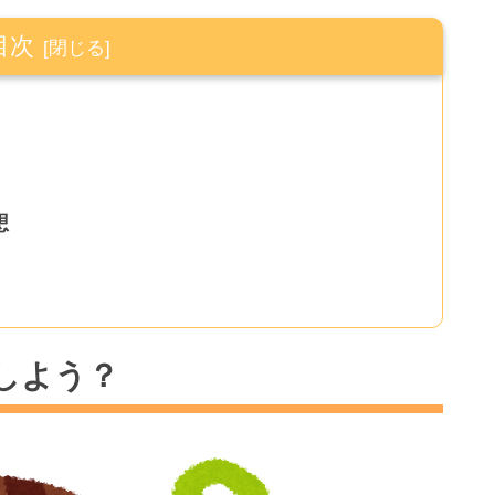
目次
想
しよう？