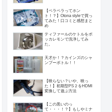
【ペラペラってホン
ト！？】Otona styleで買っ
てみた！口コミと感想まと
め
ティファールのケトルをポ
ッカレモンで洗浄してみ
た。
天才か！？カインズのシャ
ンプーボトル！！
【映らない？いや、映っ
た！】初期型PS２をHDMI
変換して遊ぶ方法
【この黒いのっ
て・・・！？】もしやミナ