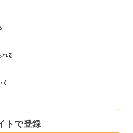
る
られる
！
いく
イトで登録