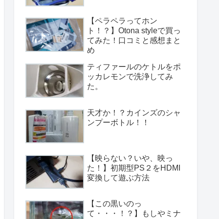
【ペラペラってホン
ト！？】Otona styleで買っ
てみた！口コミと感想まと
め
ティファールのケトルをポ
ッカレモンで洗浄してみ
た。
天才か！？カインズのシャ
ンプーボトル！！
【映らない？いや、映っ
た！】初期型PS２をHDMI
変換して遊ぶ方法
【この黒いのっ
て・・・！？】もしやミナ