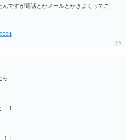
たんですが電話とかメールとかきまくってこ
 2021
たら
と！！
！！！