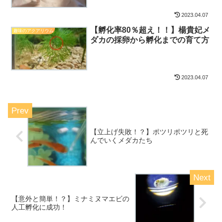
2023.04.07
【孵化率80％超え！！】楊貴妃メ
趣味のアクアリウム
ダカの採卵から孵化までの育て方
2023.04.07
【立上げ失敗！？】ポツリポツリと死
んでいくメダカたち
【意外と簡単！？】ミナミヌマエビの
人工孵化に成功！