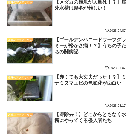
【メダカの稚魚が大量死！？】屋
趣味のアクアリウム
外水槽は越冬が難しい！
2023.04.07
【ゴールデンハニードワーフグラ
趣味のアクアリウム
ミーが松かさ病！？】うちの子た
ちの闘病記
2023.04.07
【赤くても大丈夫だった！？】ミ
趣味のアクアリウム
ナミヌマエビの色変化が面白い！
2023.03.17
【即除去！】どこからともなく水
趣味のアクアリウム
槽にやってくる侵入者たち