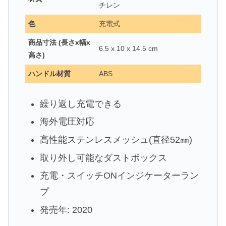
チレン
色
充電式
商品寸法 (長さx幅x
6.5 x 10 x 14.5 cm
高さ)
ハンドル材質
ABS
繰り返し充電できる
海外電圧対応
高性能ステンレスメッシュ(直径52㎜)
取り外し可能なダストボックス
充電・スイッチONインジケーターラン
プ
発売年: 2020