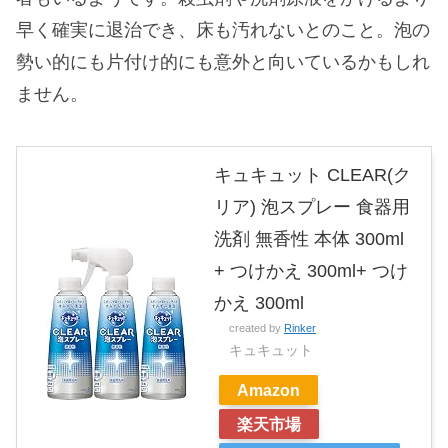
早く確実に退治でき、床も汚れないとのこと。泡の
勢い的にも片付け的にも意外と向いているかもしれ
ません。
キュキュット CLEAR(ク
リア) 泡スプレー 食器用
洗剤 無香性 本体 300ml
+ つけかえ 300ml+ つけ
かえ 300ml
created by
Rinker
キュキュット
Amazon
楽天市場